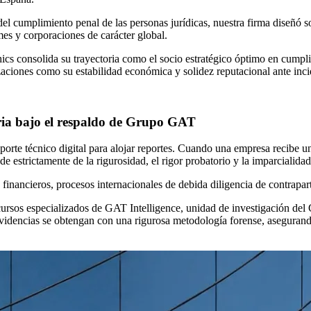
l cumplimiento penal de las personas jurídicas, nuestra firma diseñó s
mes y corporaciones de carácter global.
hics consolida su trayectoria como el socio estratégico óptimo en cump
zaciones como su estabilidad económica y solidez reputacional ante inci
oria bajo el respaldo de Grupo GAT
orte técnico digital para alojar reportes. Cuando una empresa recibe 
de estrictamente de la rigurosidad, el rigor probatorio y la imparcialida
o financieros, procesos internacionales de debida diligencia de contrapa
 recursos especializados de GAT Intelligence, unidad de investigación d
encias se obtengan con una rigurosa metodología forense, asegurando su