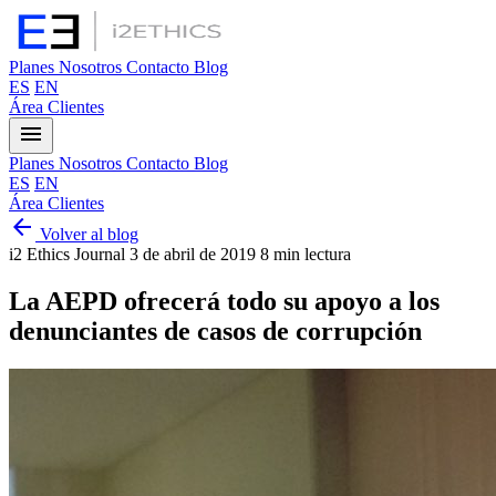
Planes
Nosotros
Contacto
Blog
ES
EN
Área Clientes
menu
Planes
Nosotros
Contacto
Blog
ES
EN
Área Clientes
arrow_back
Volver al blog
i2 Ethics Journal
3 de abril de 2019
8 min lectura
La AEPD ofrecerá todo su apoyo a los
denunciantes de casos de corrupción