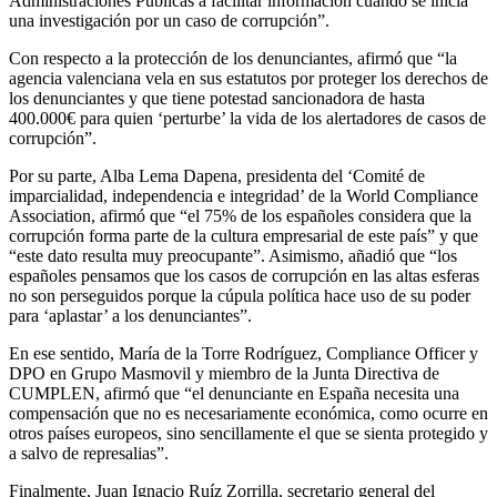
Administraciones Públicas a facilitar información cuando se inicia
una investigación por un caso de corrupción”.
Con respecto a la protección de los denunciantes, afirmó que “la
agencia valenciana vela en sus estatutos por proteger los derechos de
los denunciantes y que tiene potestad sancionadora de hasta
400.000€ para quien ‘perturbe’ la vida de los alertadores de casos de
corrupción”.
Por su parte, Alba Lema Dapena, presidenta del ‘Comité de
imparcialidad, independencia e integridad’ de la World Compliance
Association, afirmó que “el 75% de los españoles considera que la
corrupción forma parte de la cultura empresarial de este país” y que
“este dato resulta muy preocupante”. Asimismo, añadió que “los
españoles pensamos que los casos de corrupción en las altas esferas
no son perseguidos porque la cúpula política hace uso de su poder
para ‘aplastar’ a los denunciantes”.
En ese sentido, María de la Torre Rodríguez, Compliance Officer y
DPO en Grupo Masmovil y miembro de la Junta Directiva de
CUMPLEN, afirmó que “el denunciante en España necesita una
compensación que no es necesariamente económica, como ocurre en
otros países europeos, sino sencillamente el que se sienta protegido y
a salvo de represalias”.
Finalmente, Juan Ignacio Ruíz Zorrilla, secretario general del