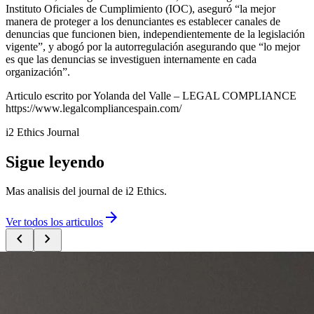
Instituto Oficiales de Cumplimiento (IOC), aseguró “la mejor
manera de proteger a los denunciantes es establecer canales de
denuncias que funcionen bien, independientemente de la legislación
vigente”, y abogó por la autorregulación asegurando que “lo mejor
es que las denuncias se investiguen internamente en cada
organización”.
Articulo escrito por Yolanda del Valle – LEGAL COMPLIANCE
https://www.legalcompliancespain.com/
i2 Ethics Journal
Sigue leyendo
Mas analisis del journal de i2 Ethics.
arrow_forward
Ver todos los articulos
chevron_left
chevron_right